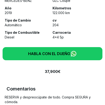
MERCEDES-BENZ
GLC Coupé
Año
Kilometros
2019
122.000
km
Tipo de Cambio
cv
Automático
204
Tipo de Combustible
Carroceria
Diesel
4x4 5p
HABLA CON EL DUEÑO
37,900
€
Comentarios
RESERVA y despreocúpate de todo. Compra SEGURA y
cómoda.