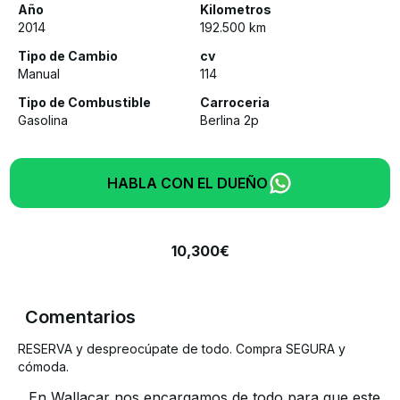
Año
Kilometros
2014
192.500
km
Tipo de Cambio
cv
Manual
114
Tipo de Combustible
Carroceria
Gasolina
Berlina 2p
HABLA CON EL DUEÑO
10,300
€
Comentarios
RESERVA y despreocúpate de todo. Compra SEGURA y
cómoda.
En Wallacar nos encargamos de todo para que este