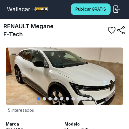
Wallacar
Publicar GRATIS
By
RENAULT
Megane
E-Tech
5
interesados
Marca
Modelo